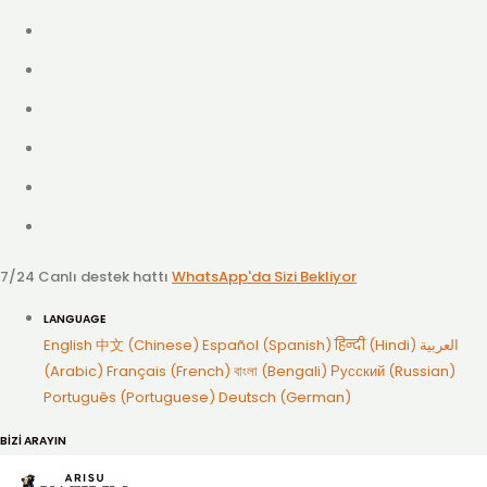
7/24 Canlı destek hattı
WhatsApp'da Sizi Bekliyor
LANGUAGE
English
中文 (Chinese)
Español (Spanish)
हिन्दी (Hindi)
العربية
(Arabic)
Français (French)
বাংলা (Bengali)
Русский (Russian)
Português (Portuguese)
Deutsch (German)
BİZİ ARAYIN