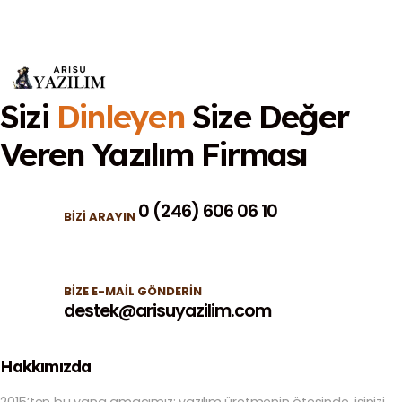
Sizi
Dinleyen
Size Değer
Veren
Yazılım Firması
0 (246) 606 06 10
BIZI ARAYIN
BIZE E-MAIL GÖNDERIN
destek@arisuyazilim.com
Hakkımızda
2015’ten bu yana amacımız; yazılım üretmenin ötesinde, işinizi