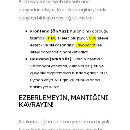
Profesyonel bir web sitesi iki ana
dünyadan oluşur. Kaliteli bir eğitim, bu iki
dünyayı birleştirmeyi öğretmelidir:
Frontend (Ön Yüz):
Kullanıcının gördüğü
kısımdır.
HTML
iskeleti oluşturur,
CSS
siteye
estetik ve stil kazandırır,
JavaScript
ise
siteyi canlandırır, hareket katar.
Backend (Arka Yüz):
Sitenin beynidir.
Veritabanı yönetimi, kullanıcı girişleri ve
güvenlik algoritmaları burada çalışır. PHP,
Python veya .NET gibi diller bu alanda
hakimiyet kurar.
EZBERLEMEYIN, MANTIĞINI
KAVRAYIN!
Kodlama eğitimi alırken yapılan en büyük
hata, kodları ezberlemeye çalışmaktır.