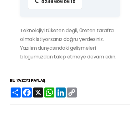
📞
0246 606 06 10
Teknolojiyi tüketen değil, üreten tarafta
olmak istiyorsanız doğru yerdesiniz.
Yazılım dünyasındaki gelişmeleri
blogumuzdan takip etmeye devam edin.
BU YAZIYI PAYLAŞ:
Share
Facebook
X
WhatsApp
LinkedIn
Copy
Link