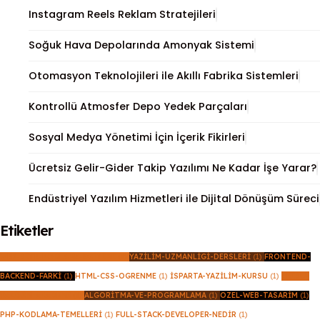
Instagram Reels Reklam Stratejileri
Soğuk Hava Depolarında Amonyak Sistemi
Otomasyon Teknolojileri ile Akıllı Fabrika Sistemleri
Kontrollü Atmosfer Depo Yedek Parçaları
Sosyal Medya Yönetimi İçin İçerik Fikirleri
Ücretsiz Gelir-Gider Takip Yazılımı Ne Kadar İşe Yarar?
Endüstriyel Yazılım Hizmetleri ile Dijital Dönüşüm Süreci
Etiketler
WEB-SITE-KODLAMA-EGITIMI
(1)
YAZILIM-UZMANLIGI-DERSLERI
(1)
FRONTEND-
BACKEND-FARKI
(1)
HTML-CSS-OGRENME
(1)
ISPARTA-YAZILIM-KURSU
(1)
ARISU-
YAZILIM-AKADEMI
(1)
ALGORITMA-VE-PROGRAMLAMA
(1)
OZEL-WEB-TASARIM
(1)
PHP-KODLAMA-TEMELLERI
(1)
FULL-STACK-DEVELOPER-NEDIR
(1)