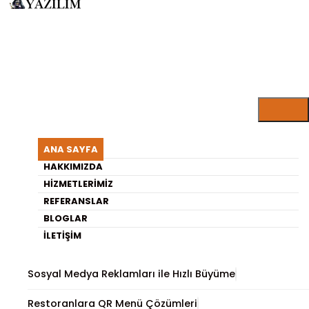
ARISU YAZILIM BLOG
Web Site Kodlama Eğitimi
ANA SAYFA
Nedir?
HAKKIMIZDA
HIZMETLERIMIZ
REFERANSLAR
En Son Yayınlananlar
BLOGLAR
İLETIŞIM
Programlama Kursu Neden Faydalıdır?
Sosyal Medya Reklamları ile Hızlı Büyüme
Restoranlara QR Menü Çözümleri