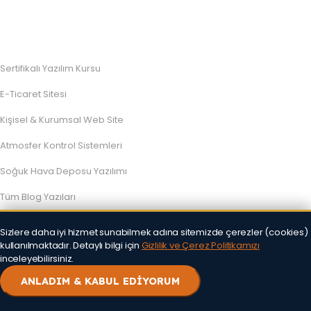
Sertifikalı Yazılım Kursu
E-Ticaret Sitesi
Kişisel & Kurumsal Web Site
Atmosfer Kontrol Sistemleri
Soğuk Hava Deposu Yazılımı
Tüm Blog Yazıları
İletişim
Sizlere daha iyi hizmet sunabilmek adına sitemizde çerezler (cookies)
kullanılmaktadır. Detaylı bilgi için
Gizlilik ve Çerez Politikamızı
inceleyebilirsiniz.
Qr Menü
ANLADIM & KABUL EDİYORUM
Sosyal Medya Yönetimi