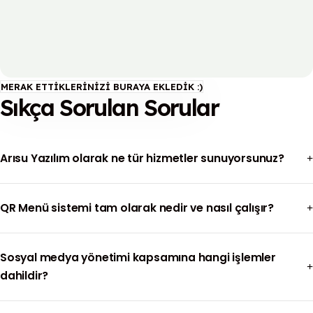
sürecimde büyük destek aldım, memnuniyetle
kullanıyorum.
Melike S. – Çay Bahçesi Sahibi
MERAK ETTIKLERINIZI BURAYA EKLEDIK :)
Sıkça Sorulan Sorular
Arısu Yazılım olarak ne tür hizmetler sunuyorsunuz?
QR Menü sistemi tam olarak nedir ve nasıl çalışır?
Sosyal medya yönetimi kapsamına hangi işlemler
dahildir?