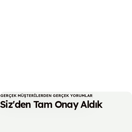
Tarzım Mobilya Isparta
Mobilya işletmesi için tam otomatik dinamik seo , sem uygulamalı
web yazılım internet sitesi
GERÇEK MÜŞTERILERDEN GERÇEK YORUMLAR
Siz'den Tam Onay Aldık