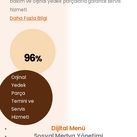
bakım ve orjinal yedek parçalarla garantili servis
hizmeti
Daha Fazla Bilgi
96
%
Orjinal
Yedek
Parça
Temini ve
Servis
Hizmeti
Dijital Menü
Sosyal Medya Yönetimi