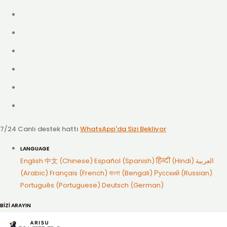
7/24 Canlı destek hattı
WhatsApp'da Sizi Bekliyor
LANGUAGE
English
中文 (Chinese)
Español (Spanish)
हिन्दी (Hindi)
العربية
(Arabic)
Français (French)
বাংলা (Bengali)
Русский (Russian)
Português (Portuguese)
Deutsch (German)
BİZİ ARAYIN