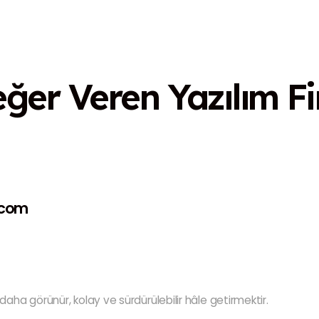
eğer Veren
Yazılım F
.com
aha görünür, kolay ve sürdürülebilir hâle getirmektir.