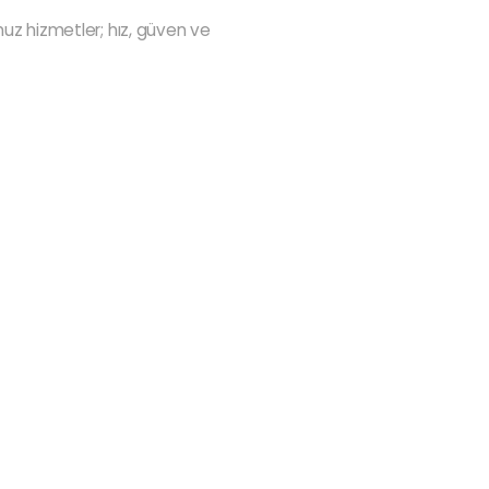
z hizmetler; hız, güven ve
anslar