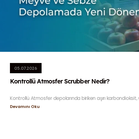
05.07.2026
Kontrollü Atmosfer Scrubber Nedir?
Kontrollü Atmosfer depolarında biriken aşırı karbondioksit, ür
Devamını Oku