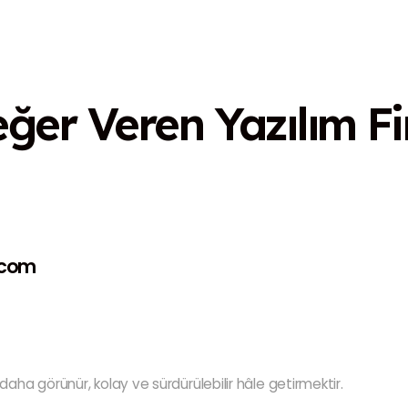
eğer Veren
Yazılım F
.com
aha görünür, kolay ve sürdürülebilir hâle getirmektir.