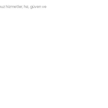
z hizmetler; hız, güven ve
anslar