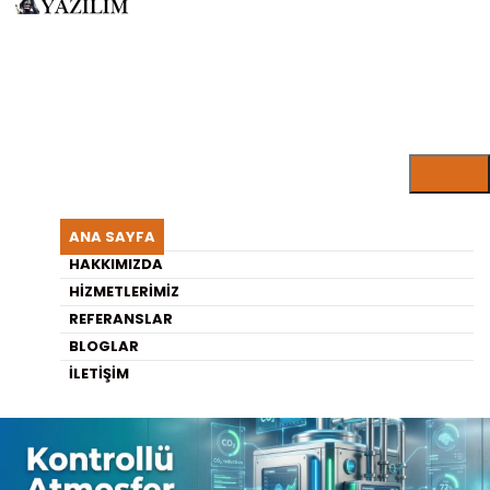
BLOG ARŞIVI
"Kontrollü-Atmosfer-
ANA SAYFA
HAKKIMIZDA
Cihazları" Etiketi
HIZMETLERIMIZ
REFERANSLAR
BLOGLAR
İLETIŞIM