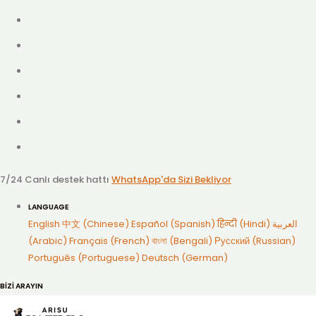
7/24 Canlı destek hattı
WhatsApp'da Sizi Bekliyor
LANGUAGE
English
中文 (Chinese)
Español (Spanish)
हिन्दी (Hindi)
العربية
(Arabic)
Français (French)
বাংলা (Bengali)
Русский (Russian)
Português (Portuguese)
Deutsch (German)
BİZİ ARAYIN