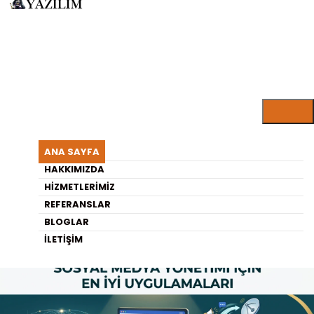
BLOG ARŞIVI
"Hedef-Kitle-Etkileşim-
ANA SAYFA
HAKKIMIZDA
Artırma" Etiketi
HIZMETLERIMIZ
REFERANSLAR
BLOGLAR
İLETIŞIM