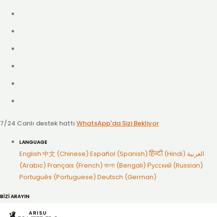
7/24 Canlı destek hattı
WhatsApp'da Sizi Bekliyor
LANGUAGE
English
中文 (Chinese)
Español (Spanish)
हिन्दी (Hindi)
العربية
(Arabic)
Français (French)
বাংলা (Bengali)
Русский (Russian)
Português (Portuguese)
Deutsch (German)
BİZİ ARAYIN