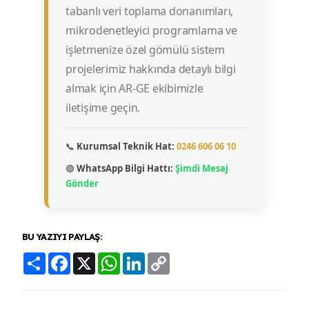
tabanlı veri toplama donanımları,
mikrodenetleyici programlama ve
işletmenize özel gömülü sistem
projelerimiz hakkında detaylı bilgi
almak için AR-GE ekibimizle
iletişime geçin.
📞
Kurumsal Teknik Hat:
0246 606 06 10
🟢
WhatsApp Bilgi Hattı:
Şimdi Mesaj
Gönder
BU YAZIYI PAYLAŞ:
Share
Facebook
X
WhatsApp
LinkedIn
Copy
Link