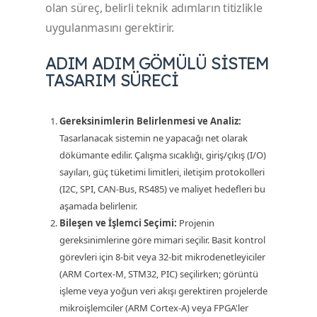
olan süreç, belirli teknik adımların titizlikle
uygulanmasını gerektirir.
ADIM ADIM GÖMÜLÜ SISTEM
TASARIM SÜRECI
Gereksinimlerin Belirlenmesi ve Analiz:
Tasarlanacak sistemin ne yapacağı net olarak
dökümante edilir. Çalışma sıcaklığı, giriş/çıkış (I/O)
sayıları, güç tüketimi limitleri, iletişim protokolleri
(I2C, SPI, CAN-Bus, RS485) ve maliyet hedefleri bu
aşamada belirlenir.
Bileşen ve İşlemci Seçimi:
Projenin
gereksinimlerine göre mimari seçilir. Basit kontrol
görevleri için 8-bit veya 32-bit mikrodenetleyiciler
(ARM Cortex-M, STM32, PIC) seçilirken; görüntü
işleme veya yoğun veri akışı gerektiren projelerde
mikroişlemciler (ARM Cortex-A) veya FPGA'ler