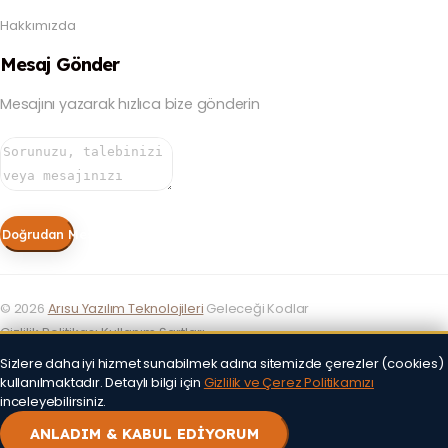
Hakkımızda
Mesaj Gönder
Mesajını yazarak hızlıca bize gönderin
Doğrudan Mesaj Gönder
©
2026
Arısu Yazılım Teknolojileri
Geleceği Kodlar
Gizlilik Politikası
Kullanım Şartları
Sizlere daha iyi hizmet sunabilmek adına sitemizde çerezler (cookies)
kullanılmaktadır. Detaylı bilgi için
Gizlilik ve Çerez Politikamızı
inceleyebilirsiniz.
ANLADIM & KABUL EDİYORUM