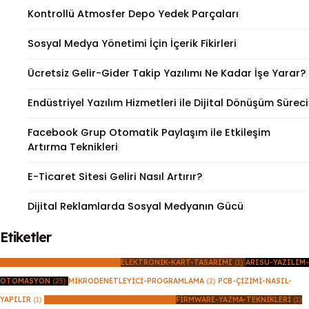
Kontrollü Atmosfer Depo Yedek Parçaları
Sosyal Medya Yönetimi İçin İçerik Fikirleri
Ücretsiz Gelir-Gider Takip Yazılımı Ne Kadar İşe Yarar?
Endüstriyel Yazılım Hizmetleri ile Dijital Dönüşüm Süreci
Facebook Grup Otomatik Paylaşım ile Etkileşim
Artırma Teknikleri
E-Ticaret Sitesi Geliri Nasıl Artırır?
Dijital Reklamlarda Sosyal Medyanın Gücü
Etiketler
GÖMÜLÜ-SISTEM-TASARIMI
(1)
ELEKTRONIK-KART-TASARIMI
(1)
ARISU-YAZILIM-
OTOMASYON
(25)
MIKRODENETLEYICI-PROGRAMLAMA
(2)
PCB-ÇIZIMI-NASIL-
YAPILIR
(1)
GÖMÜLÜ-YAZILIM-GELIŞTIRME
(1)
FIRMWARE-YAZMA-TEKNIKLERI
(1)