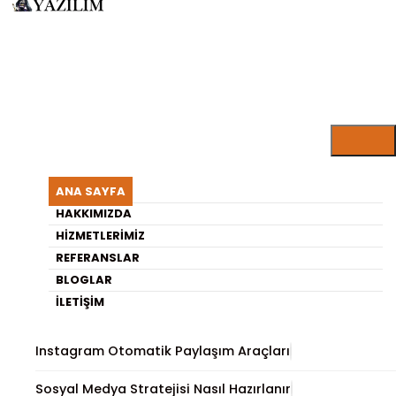
ARISU YAZILIM BLOG
Gömülü Sistem Tasarımı Nasıl
ANA SAYFA
Yapılır Adım Adım
HAKKIMIZDA
HIZMETLERIMIZ
REFERANSLAR
En Son Yayınlananlar
BLOGLAR
İLETIŞIM
Gömülü Sistemlerde Sensör Kullanımı ve Önemi
Instagram Otomatik Paylaşım Araçları
Sosyal Medya Stratejisi Nasıl Hazırlanır