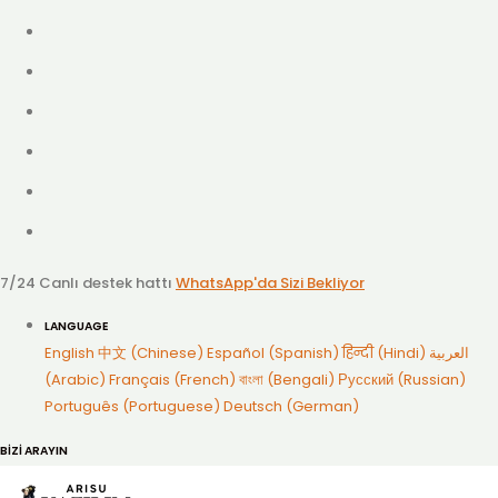
7/24 Canlı destek hattı
WhatsApp'da Sizi Bekliyor
LANGUAGE
English
中文 (Chinese)
Español (Spanish)
हिन्दी (Hindi)
العربية
(Arabic)
Français (French)
বাংলা (Bengali)
Русский (Russian)
Português (Portuguese)
Deutsch (German)
BİZİ ARAYIN