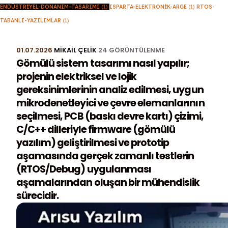
ENDÜSTRIYEL-DONANIM-TASARIMI
(1)
ISPARTA-ELEKTRONIK-ARGE
(1)
RTOS-
TABANLI-YAZILIMLAR
(1)
01.07.2026
MIKAIL ÇELIK
24 GÖRÜNTÜLENME
Gömülü sistem tasarımı nasıl yapılır;
projenin elektriksel ve lojik
gereksinimlerinin analiz edilmesi, uygun
mikrodenetleyici ve çevre elemanlarının
seçilmesi, PCB (baskı devre kartı) çizimi,
C/C++ dilleriyle firmware (gömülü
yazılım) geliştirilmesi ve prototip
aşamasında gerçek zamanlı testlerin
(RTOS/Debug) uygulanması
aşamalarından oluşan bir mühendislik
sürecidir.