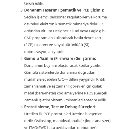
tercih edilir.
Donanım Tasarımı (Şematik ve PCB Çizimi):
Seçilen işlemci, sensörler, regülatörler ve koruma
devreleri elektronik şematik mimariye dökülür.
Ardından Altium Designer, KiCad veya Eagle gibi
CAD programları kullanılarak baskı devre kartı
(PCB) tasarımı ve sinyal bütünlüğü (SI)
optimizasyonları yapılır.
Gömülü Yazılım (Firmware) Geliştirme:
Donanımın beynini oluşturacak kodlar yazılır.
Gömülü sistemlerde donanıma doğrudan
müdahale edebilen C/C++ dilleri yaygındır. Kritik
zamanlamalı ve eş zamanlı görevler için çıplak
metal (bare-metal) kodlama yerine RTOS (Gerçek
Zamanlı İşletim Sistemi) mimarileri entegre edilir.
Prototipleme, Test ve Debug Süreçleri:
Üretilen ilk PCB prototipleri üzerine bileşenler
dizilir. Osiloskop, mantıksal analizör (logic analyzer)
ve JTAG/SWD hata ayıklayıcıları (debugger)