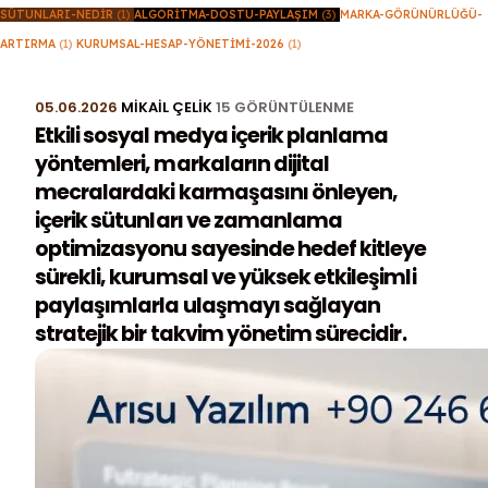
SÜTUNLARI-NEDIR
(1)
ALGORITMA-DOSTU-PAYLAŞIM
(3)
MARKA-GÖRÜNÜRLÜĞÜ-
ARTIRMA
(1)
KURUMSAL-HESAP-YÖNETIMI-2026
(1)
05.06.2026
MIKAIL ÇELIK
15 GÖRÜNTÜLENME
Etkili sosyal medya içerik planlama
yöntemleri, markaların dijital
mecralardaki karmaşasını önleyen,
içerik sütunları ve zamanlama
optimizasyonu sayesinde hedef kitleye
sürekli, kurumsal ve yüksek etkileşimli
paylaşımlarla ulaşmayı sağlayan
stratejik bir takvim yönetim sürecidir.