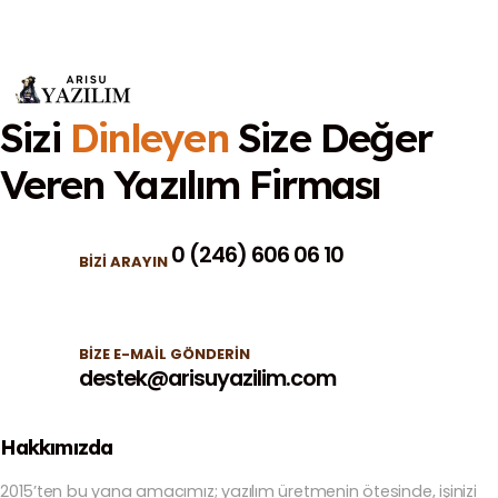
Sizi
Dinleyen
Size Değer
Veren
Yazılım Firması
0 (246) 606 06 10
BIZI ARAYIN
BIZE E-MAIL GÖNDERIN
destek@arisuyazilim.com
Hakkımızda
2015’ten bu yana amacımız; yazılım üretmenin ötesinde, işinizi