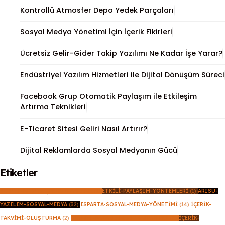
Kontrollü Atmosfer Depo Yedek Parçaları
Sosyal Medya Yönetimi İçin İçerik Fikirleri
Ücretsiz Gelir-Gider Takip Yazılımı Ne Kadar İşe Yarar?
Endüstriyel Yazılım Hizmetleri ile Dijital Dönüşüm Süreci
Facebook Grup Otomatik Paylaşım ile Etkileşim
Artırma Teknikleri
E-Ticaret Sitesi Geliri Nasıl Artırır?
Dijital Reklamlarda Sosyal Medyanın Gücü
Etiketler
SOSYAL-MEDYA-İÇERIK-PLANLAMA
(1)
ETKILI-PAYLAŞIM-YÖNTEMLERI
(1)
ARISU-
YAZILIM-SOSYAL-MEDYA
(32)
ISPARTA-SOSYAL-MEDYA-YÖNETIMI
(14)
İÇERIK-
TAKVIMI-OLUŞTURMA
(2)
DIJITAL-PAZARLAMA-STRATEJILERI
(8)
İÇERIK-