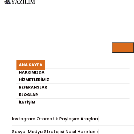
ARISU YAZILIM BLOG
Etkili Sosyal Medya İçerik
ANA SAYFA
Planlama Yöntemleri
HAKKIMIZDA
HIZMETLERIMIZ
REFERANSLAR
En Son Yayınlananlar
BLOGLAR
İLETIŞIM
Gömülü Sistemlerde Sensör Kullanımı ve Önemi
Instagram Otomatik Paylaşım Araçları
Sosyal Medya Stratejisi Nasıl Hazırlanır