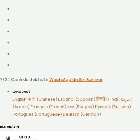
7/24 Canlı destek hattı
WhatsApp'da Sizi Bekliyor
LANGUAGE
English
中文 (Chinese)
Español (Spanish)
हिन्दी (Hindi)
العربية
(Arabic)
Français (French)
বাংলা (Bengali)
Русский (Russian)
Português (Portuguese)
Deutsch (German)
BİZİ ARAYIN