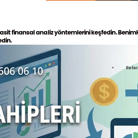
asit finansal analiz yöntemlerini keşfedin. BenimKa
edin.
Refer