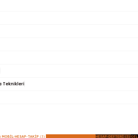
 Teknikleri
)
MOBIL-HESAP-TAKIP
(3)
ONLINE-KASA-YAZILIMI
(2)
HESAP-DEFTERI
(3)
GEL