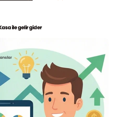
sa ile gelir gider
anslar