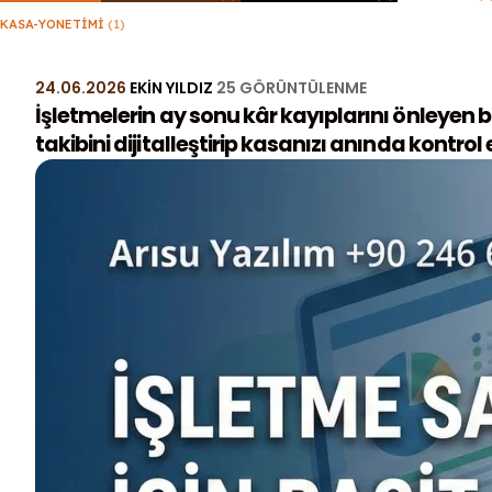
KASA-YONETIMI
(1)
24.06.2026
EKIN YILDIZ
25 GÖRÜNTÜLENME
İşletmelerin ay sonu kâr kayıplarını önleyen b
takibini dijitalleştirip kasanızı anında kontrol 