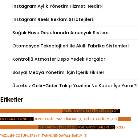
Instagram Aylık Yönetim Hizmeti Nedir?
Instagram Reels Reklam Stratejileri
Soğuk Hava Depolarında Amonyak Sistemi
Otomasyon Teknolojileri ile Akıllı Fabrika Sistemleri
Kontrollü Atmosfer Depo Yedek Parçaları
Sosyal Medya Yönetimi İçin İçerik Fikirleri
Ücretsiz Gelir-Gider Takip Yazılımı Ne Kadar İşe Yarar?
Etiketler
SOGUK-HAVA-DEPOSU-ARIZALARI
(1)
ERKEN-UYARI-SISTEMLERI
(1)
IOT-
ENTEGRASYONU
(2)
DEPO-TAKIP-YAZILIMLARI
(1)
ARISU-YAZILIM
(49)
SOGUK-
ZINCIR-GUVENLIGI
(1)
ISI-TAKIP-SISTEMI
(1)
SCADA-SISTEMLERI
(1)
OZEL-
YAZILIM-COZUMLERI
(4)
TAHMINE-DAYALI-BAKIM
(1)