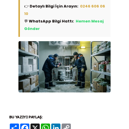
👉
Detaylı Bilgi İçin Arayın:
0246 606 06
10
💬
WhatsApp Bilgi Hattı:
Hemen Mesaj
Gönder
BU YAZIYI PAYLAŞ:
Share
Facebook
X
WhatsApp
LinkedIn
Copy