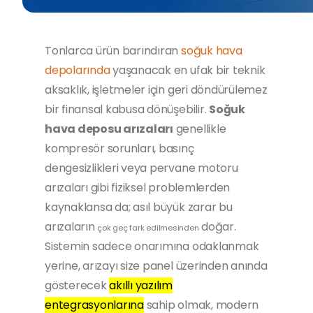
Tonlarca ürün barındıran
soğuk hava
depolarında
yaşanacak en ufak bir teknik
aksaklık, işletmeler için geri döndürülemez
bir finansal kabusa dönüşebilir.
Soğuk
hava deposu arızaları
genellikle
kompresör sorunları, basınç
dengesizlikleri veya pervane motoru
arızaları gibi fiziksel problemlerden
kaynaklansa da; asıl büyük zarar bu
arızaların
doğar.
çok geç fark edilmesinden
Sistemin sadece onarımına odaklanmak
yerine, arızayı size panel üzerinden anında
gösterecek
akıllı yazılım
entegrasyonlarına
sahip olmak, modern