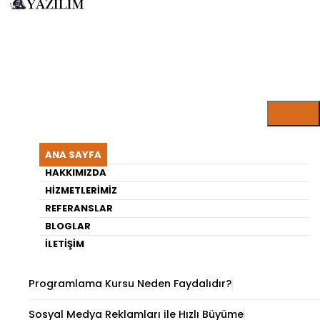
ARISU YAZILIM BLOG
Soğuk Hava Deposu Arıza
ANA SAYFA
Çözüm Yöntemleri
HAKKIMIZDA
HIZMETLERIMIZ
REFERANSLAR
En Son Yayınlananlar
BLOGLAR
İLETIŞIM
Etkili Sosyal Medya Kampanyası Oluşturma
Programlama Kursu Neden Faydalıdır?
Sosyal Medya Reklamları ile Hızlı Büyüme