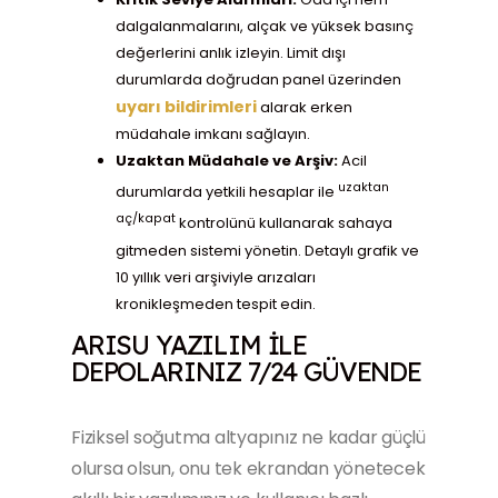
dalgalanmalarını, alçak ve yüksek basınç
değerlerini anlık izleyin. Limit dışı
durumlarda doğrudan panel üzerinden
uyarı bildirimleri
alarak erken
müdahale imkanı sağlayın.
Uzaktan Müdahale ve Arşiv:
Acil
uzaktan
durumlarda yetkili hesaplar ile
aç/kapat
kontrolünü kullanarak sahaya
gitmeden sistemi yönetin. Detaylı grafik ve
10 yıllık veri arşiviyle arızaları
kronikleşmeden tespit edin.
ARISU YAZILIM ILE
DEPOLARINIZ 7/24 GÜVENDE
Fiziksel soğutma altyapınız ne kadar güçlü
olursa olsun, onu tek ekrandan yönetecek