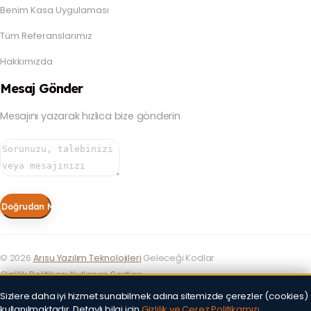
Benim Kasa Uygulaması
Tüm Referanslarımız
Hakkımızda
Mesaj Gönder
Mesajını yazarak hızlıca bize gönderin
Doğrudan Mesaj Gönder
©
2026
Arısu Yazılım Teknolojileri
Geleceği Kodlar
Gizlilik Politikası
Kullanım Şartları
Sizlere daha iyi hizmet sunabilmek adına sitemizde çerezler (cookies)
kullanılmaktadır. Detaylı bilgi için
Gizlilik ve Çerez Politikamızı