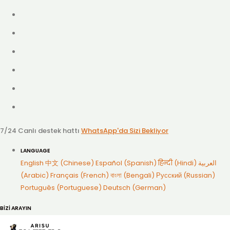
7/24 Canlı destek hattı
WhatsApp'da Sizi Bekliyor
LANGUAGE
English
中文 (Chinese)
Español (Spanish)
हिन्दी (Hindi)
العربية
(Arabic)
Français (French)
বাংলা (Bengali)
Русский (Russian)
Português (Portuguese)
Deutsch (German)
BİZİ ARAYIN