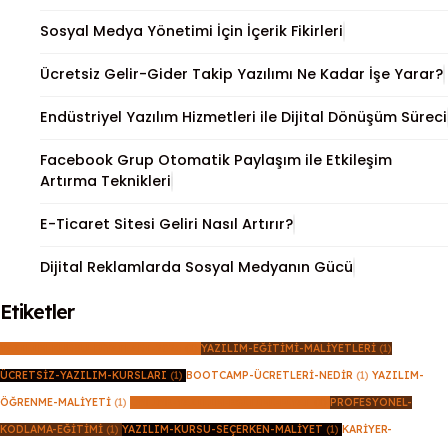
Sosyal Medya Yönetimi İçin İçerik Fikirleri
Ücretsiz Gelir-Gider Takip Yazılımı Ne Kadar İşe Yarar?
Endüstriyel Yazılım Hizmetleri ile Dijital Dönüşüm Süreci
Facebook Grup Otomatik Paylaşım ile Etkileşim
Artırma Teknikleri
E-Ticaret Sitesi Geliri Nasıl Artırır?
Dijital Reklamlarda Sosyal Medyanın Gücü
Etiketler
YAZILIM-KURSU-FIYATLARI-2026
(1)
YAZILIM-EĞITIMI-MALIYETLERI
(1)
ÜCRETSIZ-YAZILIM-KURSLARI
(1)
BOOTCAMP-ÜCRETLERI-NEDIR
(1)
YAZILIM-
ÖĞRENME-MALIYETI
(1)
ONLINE-YAZILIM-EĞITIMI-FIYAT
(1)
PROFESYONEL-
KODLAMA-EĞITIMI
(1)
YAZILIM-KURSU-SEÇERKEN-MALIYET
(1)
KARIYER-