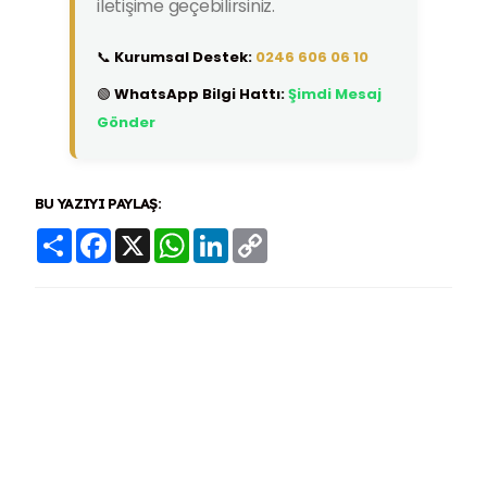
iletişime geçebilirsiniz.
📞
Kurumsal Destek:
0246 606 06 10
🟢
WhatsApp Bilgi Hattı:
Şimdi Mesaj
Gönder
BU YAZIYI PAYLAŞ:
Share
Facebook
X
WhatsApp
LinkedIn
Copy
Link