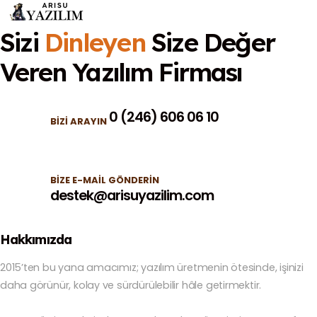
Sizi
Dinleyen
Size Değer
Veren
Yazılım Firması
0 (246) 606 06 10
BIZI ARAYIN
BIZE E-MAIL GÖNDERIN
destek@arisuyazilim.com
Hakkımızda
2015’ten bu yana amacımız; yazılım üretmenin ötesinde, işinizi
daha görünür, kolay ve sürdürülebilir hâle getirmektir.