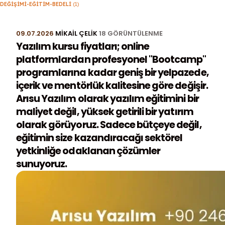
DEĞIŞIMI-EĞITIM-BEDELI
(1)
09.07.2026
MIKAIL ÇELIK
18 GÖRÜNTÜLENME
Yazılım kursu fiyatları; online
platformlardan profesyonel "Bootcamp"
programlarına kadar geniş bir yelpazede,
içerik ve mentörlük kalitesine göre değişir.
Arısu Yazılım olarak yazılım eğitimini bir
maliyet değil, yüksek getirili bir yatırım
olarak görüyoruz. Sadece bütçeye değil,
eğitimin size kazandıracağı sektörel
yetkinliğe odaklanan çözümler
sunuyoruz.