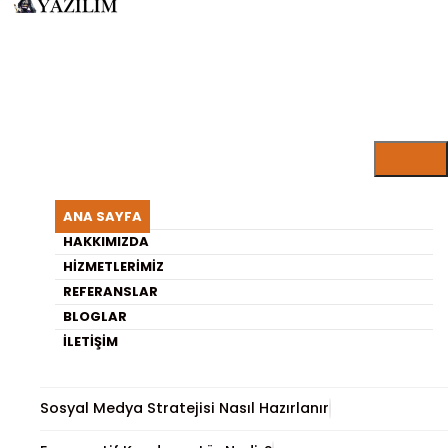
ARISU YAZILIM BLOG
Yazılım Kursu Kaç Para?
ANA SAYFA
HAKKIMIZDA
HIZMETLERIMIZ
En Son Yayınlananlar
REFERANSLAR
BLOGLAR
Gömülü Sistemlerde Sensör Kullanımı ve Önemi
İLETIŞIM
Instagram Otomatik Paylaşım Araçları
Sosyal Medya Stratejisi Nasıl Hazırlanır