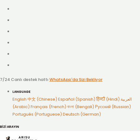
7/24 Canlı destek hattı
WhatsApp'da Sizi Bekliyor
LANGUAGE
English
中文 (Chinese)
Español (Spanish)
हिन्दी (Hindi)
العربية
(Arabic)
Français (French)
বাংলা (Bengali)
Русский (Russian)
Português (Portuguese)
Deutsch (German)
BİZİ ARAYIN