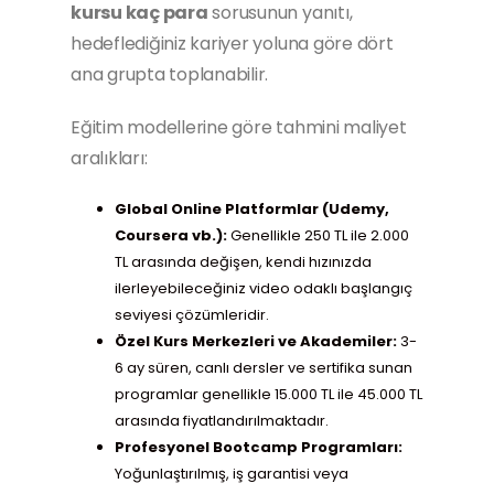
kursu kaç para
sorusunun yanıtı,
hedeflediğiniz kariyer yoluna göre dört
ana grupta toplanabilir.
Eğitim modellerine göre tahmini maliyet
aralıkları:
Global Online Platformlar (Udemy,
Coursera vb.):
Genellikle 250 TL ile 2.000
TL arasında değişen, kendi hızınızda
ilerleyebileceğiniz video odaklı başlangıç
seviyesi çözümleridir.
Özel Kurs Merkezleri ve Akademiler:
3-
6 ay süren, canlı dersler ve sertifika sunan
programlar genellikle 15.000 TL ile 45.000 TL
arasında fiyatlandırılmaktadır.
Profesyonel Bootcamp Programları:
Yoğunlaştırılmış, iş garantisi veya