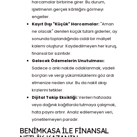
harcamalar birbirine girer. Bu durum,
işletmenin gerçek kârlılığını görmeyi
engeller.
Kayıt Dışı "Küçük" Harcamalar:
"Aman
ne olacak" denilen küçük tutarlı giderler, ay
sonunda toplandığında ciddi bir maliyet
kalemi oluşturur. Kaydedilmeyen her kuruş,
finansal bir sızıntıdır.
Gelecek Ödemelerin Unutulması:
Sadece o anki nakde odaklanmak, vadeli
borçları ve vergi yükümlülüklerini göz ardı
etmenize neden olur. Bu da nakit akışı
krizlerini tetikler.
Dijital Takip Eksikliği:
Verileri hafızada
veya dağınık kağıtlarda tutmaya çalışmak,
hata payını artırır. Analiz edilemeyen veri,
yönetilemeyen paradır.
BENIMKASA ILE FINANSAL