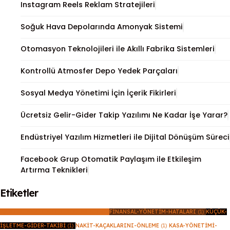
Instagram Reels Reklam Stratejileri
Soğuk Hava Depolarında Amonyak Sistemi
Otomasyon Teknolojileri ile Akıllı Fabrika Sistemleri
Kontrollü Atmosfer Depo Yedek Parçaları
Sosyal Medya Yönetimi İçin İçerik Fikirleri
Ücretsiz Gelir-Gider Takip Yazılımı Ne Kadar İşe Yarar?
Endüstriyel Yazılım Hizmetleri ile Dijital Dönüşüm Süreci
Facebook Grup Otomatik Paylaşım ile Etkileşim
Artırma Teknikleri
Etiketler
İŞLETME-NAKIT-AKIŞI-SORUNLARI
(1)
FINANSAL-YÖNETIM-HATALARI
(1)
KÜÇÜK-
İŞLETME-GIDER-TAKIBI
(1)
NAKIT-KAÇAKLARINI-ÖNLEME
(1)
KASA-YÖNETIMI-