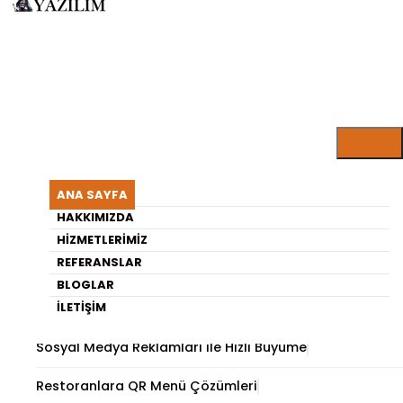
ARISU YAZILIM BLOG
Küçük İşletmeler Neden
ANA SAYFA
Paranın Nereye Gittiğini
HAKKIMIZDA
HIZMETLERIMIZ
Bilmiyor?
REFERANSLAR
BLOGLAR
En Son Yayınlananlar
İLETIŞIM
Sosyal Medya Reklamları ile Hızlı Büyüme
Restoranlara QR Menü Çözümleri