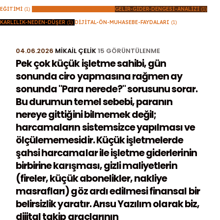
EĞITIMI
(1)
İŞLETME-BÜTÇE-PLANLAMA
(1)
GELIR-GIDER-DENGESI-ANALIZI
(1)
KARLILIK-NEDEN-DÜŞER
(1)
DIJITAL-ÖN-MUHASEBE-FAYDALARI
(1)
04.06.2026
MIKAIL ÇELIK
15 GÖRÜNTÜLENME
Pek çok küçük işletme sahibi, gün
sonunda ciro yapmasına rağmen ay
sonunda "Para nerede?" sorusunu sorar.
Bu durumun temel sebebi, paranın
nereye gittiğini bilmemek değil;
harcamaların sistemsizce yapılması ve
ölçülememesidir. Küçük işletmelerde
şahsi harcamalar ile işletme giderlerinin
birbirine karışması, gizli maliyetlerin
(fireler, küçük abonelikler, nakliye
masrafları) göz ardı edilmesi finansal bir
belirsizlik yaratır. Arısu Yazılım olarak biz,
dijital takip araçlarının