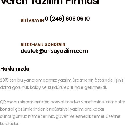
Veren
Yazılım Firması
0 (246) 606 06 10
BIZI ARAYIN
BIZE E-MAIL GÖNDERIN
destek@arisuyazilim.com
Hakkımızda
2015’ten bu yana amacımız; yazılım üretmenin ötesinde, işinizi
daha görünür, kolay ve sürdürülebilir hâle getirmektir.
QR menü sistemlerinden sosyal medya yönetimine, atmosfer
kontrol çözümlerinden endüstriyel yazılımlara kadar
sunduğumuz hizmetler; hız, güven ve esneklik temeli üzerine
kuruludur.