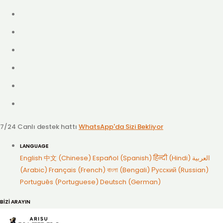
7/24 Canlı destek hattı
WhatsApp'da Sizi Bekliyor
LANGUAGE
English
中文 (Chinese)
Español (Spanish)
हिन्दी (Hindi)
العربية
(Arabic)
Français (French)
বাংলা (Bengali)
Русский (Russian)
Português (Portuguese)
Deutsch (German)
BİZİ ARAYIN