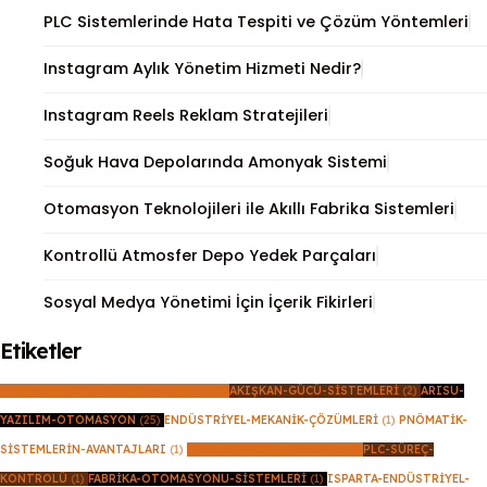
PLC Sistemlerinde Hata Tespiti ve Çözüm Yöntemleri
Instagram Aylık Yönetim Hizmeti Nedir?
Instagram Reels Reklam Stratejileri
Soğuk Hava Depolarında Amonyak Sistemi
Otomasyon Teknolojileri ile Akıllı Fabrika Sistemleri
Kontrollü Atmosfer Depo Yedek Parçaları
Sosyal Medya Yönetimi İçin İçerik Fikirleri
Etiketler
PNÖMATIK-VE-HIDROLIK-FARKLARI
(1)
AKIŞKAN-GÜCÜ-SISTEMLERI
(2)
ARISU-
YAZILIM-OTOMASYON
(25)
ENDÜSTRIYEL-MEKANIK-ÇÖZÜMLERI
(1)
PNÖMATIK-
SISTEMLERIN-AVANTAJLARI
(1)
HIDROLIK-GÜÇ-AKTARIMI
(1)
PLC-SÜREÇ-
KONTROLÜ
(1)
FABRIKA-OTOMASYONU-SISTEMLERI
(1)
ISPARTA-ENDÜSTRIYEL-