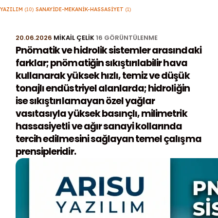
YAZILIM
(10)
SANAYIDE-MEKANIK-HASSASIYET
(1)
20.06.2026
MIKAIL ÇELIK
16 GÖRÜNTÜLENME
Pnömatik ve hidrolik sistemler arasındaki
farklar; pnömatiğin sıkıştırılabilir hava
kullanarak yüksek hızlı, temiz ve düşük
tonajlı endüstriyel alanlarda; hidroliğin
ise sıkıştırılamayan özel yağlar
vasıtasıyla yüksek basınçlı, milimetrik
hassasiyetli ve ağır sanayi kollarında
tercih edilmesini sağlayan temel çalışma
prensipleridir.