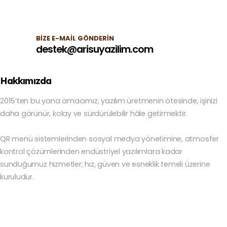
BIZE E-MAIL GÖNDERIN
destek@arisuyazilim.com
Hakkımızda
2015’ten bu yana amacımız; yazılım üretmenin ötesinde, işinizi
daha görünür, kolay ve sürdürülebilir hâle getirmektir.
QR menü sistemlerinden sosyal medya yönetimine, atmosfer
kontrol çözümlerinden endüstriyel yazılımlara kadar
sunduğumuz hizmetler; hız, güven ve esneklik temeli üzerine
kuruludur.