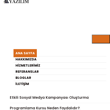
ARISU YAZILIM BLOG
Pnömatik ve Hidrolik
ANA SAYFA
Sistemler Arasındaki Farklar
HAKKIMIZDA
HIZMETLERIMIZ
REFERANSLAR
En Son Yayınlananlar
BLOGLAR
İLETIŞIM
WhatsApp Toplu Mesaj Gönderici Bilgisayar Programı
Etkili Sosyal Medya Kampanyası Oluşturma
Programlama Kursu Neden Faydalıdır?