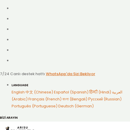
7/24 Canlı destek hattı
WhatsApp'da Sizi Bekliyor
LANGUAGE
English
中文 (Chinese)
Español (Spanish)
हिन्दी (Hindi)
العربية
(Arabic)
Français (French)
বাংলা (Bengali)
Русский (Russian)
Português (Portuguese)
Deutsch (German)
BİZİ ARAYIN