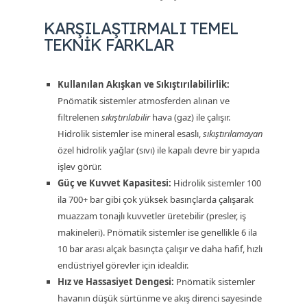
KARŞILAŞTIRMALI TEMEL
TEKNIK FARKLAR
Kullanılan Akışkan ve Sıkıştırılabilirlik:
Pnömatik sistemler atmosferden alınan ve
filtrelenen
sıkıştırılabilir
hava (gaz) ile çalışır.
Hidrolik sistemler ise mineral esaslı,
sıkıştırılamayan
özel hidrolik yağlar (sıvı) ile kapalı devre bir yapıda
işlev görür.
Güç ve Kuvvet Kapasitesi:
Hidrolik sistemler 100
ila 700+ bar gibi çok yüksek basınçlarda çalışarak
muazzam tonajlı kuvvetler üretebilir (presler, iş
makineleri). Pnömatik sistemler ise genellikle 6 ila
10 bar arası alçak basınçta çalışır ve daha hafif, hızlı
endüstriyel görevler için idealdir.
Hız ve Hassasiyet Dengesi:
Pnömatik sistemler
havanın düşük sürtünme ve akış direnci sayesinde