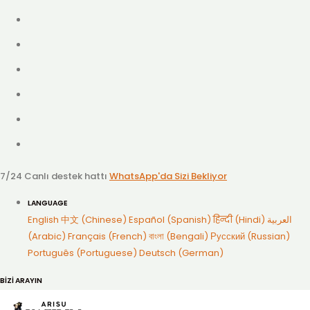
7/24 Canlı destek hattı
WhatsApp'da Sizi Bekliyor
LANGUAGE
English
中文 (Chinese)
Español (Spanish)
हिन्दी (Hindi)
العربية
(Arabic)
Français (French)
বাংলা (Bengali)
Русский (Russian)
Português (Portuguese)
Deutsch (German)
BİZİ ARAYIN