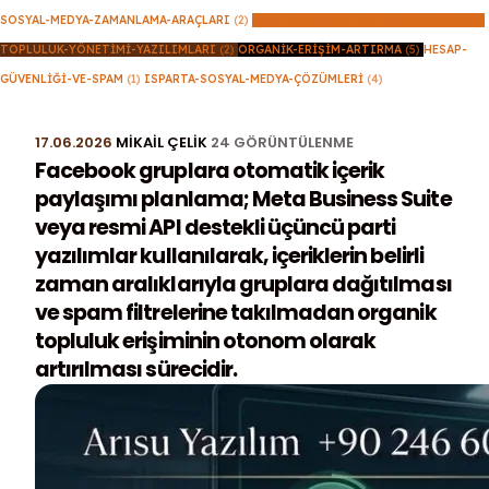
SOSYAL-MEDYA-ZAMANLAMA-ARAÇLARI
(2)
META-BUSINESS-SUITE-KULLANIMI
(6)
TOPLULUK-YÖNETIMI-YAZILIMLARI
(2)
ORGANIK-ERIŞIM-ARTIRMA
(5)
HESAP-
GÜVENLIĞI-VE-SPAM
(1)
ISPARTA-SOSYAL-MEDYA-ÇÖZÜMLERI
(4)
17.06.2026
MIKAIL ÇELIK
24 GÖRÜNTÜLENME
Facebook gruplara otomatik içerik
paylaşımı planlama; Meta Business Suite
veya resmi API destekli üçüncü parti
yazılımlar kullanılarak, içeriklerin belirli
zaman aralıklarıyla gruplara dağıtılması
ve spam filtrelerine takılmadan organik
topluluk erişiminin otonom olarak
artırılması sürecidir.