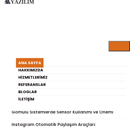
ARISU YAZILIM BLOG
Facebook Gruplara Otomatik
ANA SAYFA
İçerik Paylaşımı Nasıl
HAKKIMIZDA
HIZMETLERIMIZ
Planlanır
REFERANSLAR
BLOGLAR
En Son Yayınlananlar
İLETIŞIM
Gömülü Sistemlerde Sensör Kullanımı ve Önemi
Instagram Otomatik Paylaşım Araçları