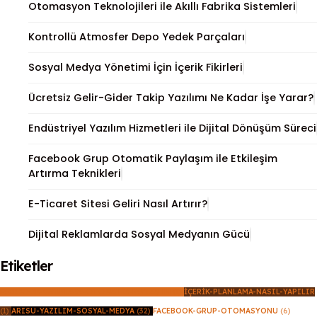
Otomasyon Teknolojileri ile Akıllı Fabrika Sistemleri
Kontrollü Atmosfer Depo Yedek Parçaları
Sosyal Medya Yönetimi İçin İçerik Fikirleri
Ücretsiz Gelir-Gider Takip Yazılımı Ne Kadar İşe Yarar?
Endüstriyel Yazılım Hizmetleri ile Dijital Dönüşüm Süreci
Facebook Grup Otomatik Paylaşım ile Etkileşim
Artırma Teknikleri
E-Ticaret Sitesi Geliri Nasıl Artırır?
Dijital Reklamlarda Sosyal Medyanın Gücü
Etiketler
FACEBOOK-GRUPLARA-OTOMATIK-PAYLAŞIM
(1)
İÇERIK-PLANLAMA-NASIL-YAPILIR
(1)
ARISU-YAZILIM-SOSYAL-MEDYA
(32)
FACEBOOK-GRUP-OTOMASYONU
(6)