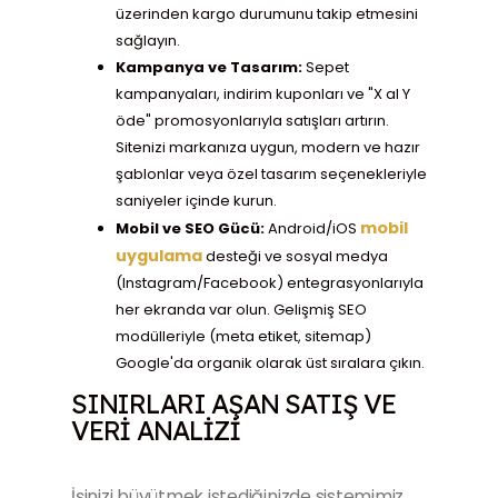
üzerinden kargo durumunu takip etmesini
sağlayın.
Kampanya ve Tasarım:
Sepet
kampanyaları, indirim kuponları ve "X al Y
öde" promosyonlarıyla satışları artırın.
Sitenizi markanıza uygun, modern ve hazır
şablonlar veya özel tasarım seçenekleriyle
saniyeler içinde kurun.
mobil
Mobil ve SEO Gücü:
Android/iOS
uygulama
desteği ve sosyal medya
(Instagram/Facebook) entegrasyonlarıyla
her ekranda var olun. Gelişmiş SEO
modülleriyle (meta etiket, sitemap)
Google'da organik olarak üst sıralara çıkın.
SINIRLARI AŞAN SATIŞ VE
VERI ANALIZI
İşinizi büyütmek istediğinizde sistemimiz