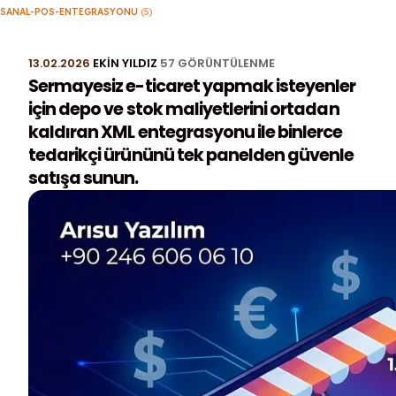
SANAL-POS-ENTEGRASYONU
(5)
13.02.2026
EKIN YILDIZ
57 GÖRÜNTÜLENME
Sermayesiz e-ticaret yapmak isteyenler
için depo ve stok maliyetlerini ortadan
kaldıran XML entegrasyonu ile binlerce
tedarikçi ürününü tek panelden güvenle
satışa sunun.