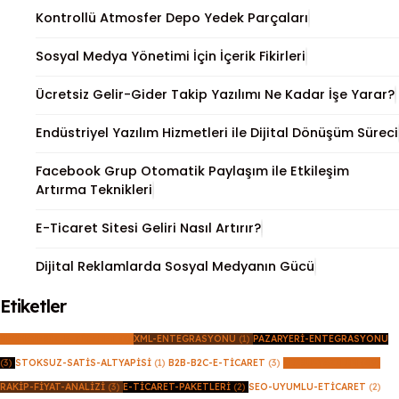
Kontrollü Atmosfer Depo Yedek Parçaları
Sosyal Medya Yönetimi İçin İçerik Fikirleri
Ücretsiz Gelir-Gider Takip Yazılımı Ne Kadar İşe Yarar?
Endüstriyel Yazılım Hizmetleri ile Dijital Dönüşüm Süreci
Facebook Grup Otomatik Paylaşım ile Etkileşim
Artırma Teknikleri
E-Ticaret Sitesi Geliri Nasıl Artırır?
Dijital Reklamlarda Sosyal Medyanın Gücü
Etiketler
SERMAYESIZ-E-TICARET
(1)
XML-ENTEGRASYONU
(1)
PAZARYERI-ENTEGRASYONU
(3)
STOKSUZ-SATIS-ALTYAPISI
(1)
B2B-B2C-E-TICARET
(3)
ARISU-YAZILIM
(49)
RAKIP-FIYAT-ANALIZI
(3)
E-TICARET-PAKETLERI
(2)
SEO-UYUMLU-ETICARET
(2)