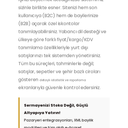
sizinle birlikte esner. Sitenizi hem son
kullanıcıya (B2C) hem de bayilerinize
(B2B) açarak özel iskontolar
tanımlayabilirsiniz. Yabancı dil desteği ve
ülkeye göre farklı fiyat/kargo/KDV
tanımlama özellikleriyle yurt dışı
satışlarınızı tek sistemden yönetirsiniz.
Tüm bu süreçleri, tahminlerle değil;
satışlar, sepetler ve şehir bazlı ciroları
gösteren
detaylı istatistik ve raporlama
ekranlarıyla güvenle kontrol edersiniz.
Sermayenizi Stoka Değil, Güçlü
Altyapıya Yatırın!
Pazaryeri entegrasyonları, XML bayilik
modülleri ve tüm akıllı e-ticaret