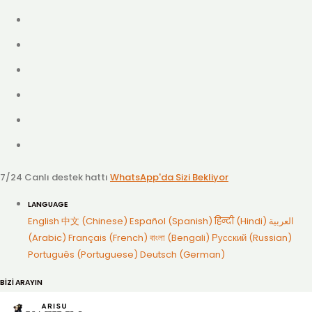
7/24 Canlı destek hattı
WhatsApp'da Sizi Bekliyor
LANGUAGE
English
中文 (Chinese)
Español (Spanish)
हिन्दी (Hindi)
العربية
(Arabic)
Français (French)
বাংলা (Bengali)
Русский (Russian)
Português (Portuguese)
Deutsch (German)
BİZİ ARAYIN