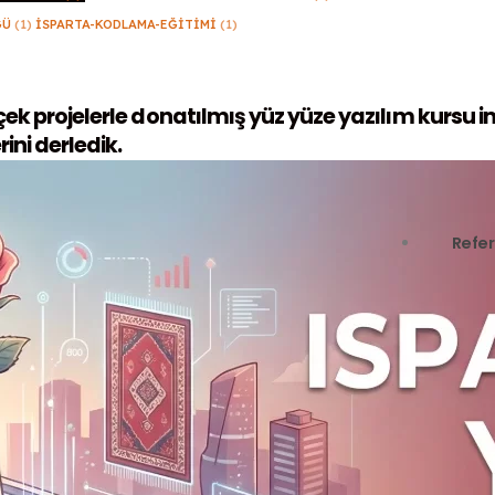
ĞÜ
(1)
ISPARTA-KODLAMA-EĞITIMI
(1)
rçek projelerle donatılmış yüz yüze yazılım kursu i
ini derledik.
Refer