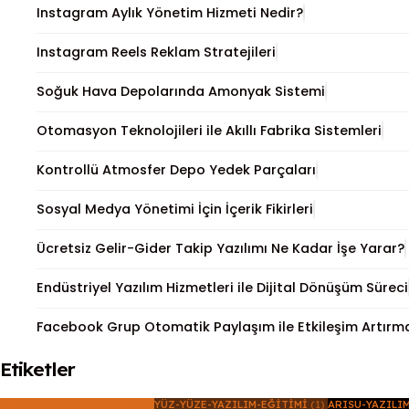
Instagram Aylık Yönetim Hizmeti Nedir?
Instagram Reels Reklam Stratejileri
Soğuk Hava Depolarında Amonyak Sistemi
Otomasyon Teknolojileri ile Akıllı Fabrika Sistemleri
Kontrollü Atmosfer Depo Yedek Parçaları
Sosyal Medya Yönetimi İçin İçerik Fikirleri
Ücretsiz Gelir-Gider Takip Yazılımı Ne Kadar İşe Yarar?
Endüstriyel Yazılım Hizmetleri ile Dijital Dönüşüm Süreci
Facebook Grup Otomatik Paylaşım ile Etkileşim Artırma
Etiketler
ISPARTA-YAZILIM-KURSU
(1)
YÜZ-YÜZE-YAZILIM-EĞITIMI
(1)
ARISU-YAZILI