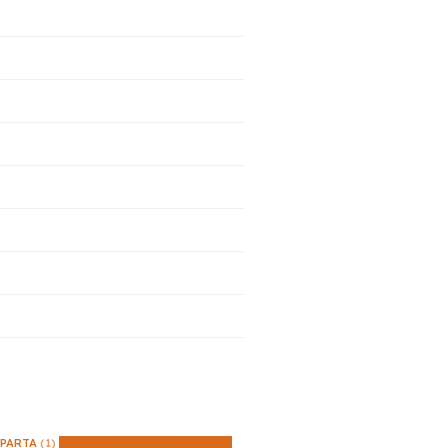
SPARTA
(1)
SIFIRDAN-YAZILIM-ÖĞRENME