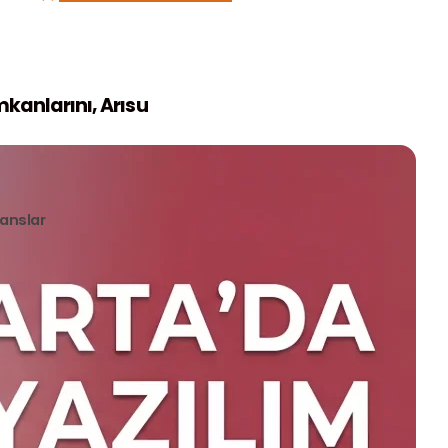
mkanlarını, Arısu
anslar