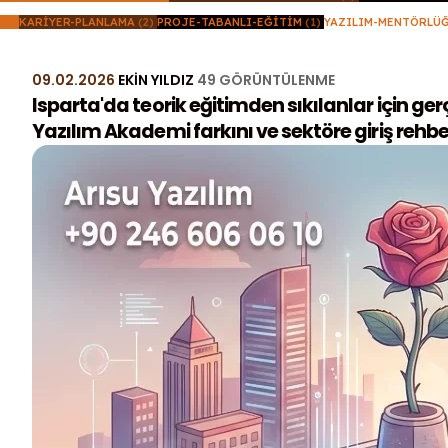
(1)
KARIYER-PLANLAMA
(2)
PROJE-TABANLI-EĞITIM
(1)
YAZILIM-MENTÖRLÜ
09.02.2026
EKIN YILDIZ
49 GÖRÜNTÜLENME
Isparta'da teorik eğitimden sıkılanlar için ge
Yazılım Akademi farkını ve sektöre giriş rehber