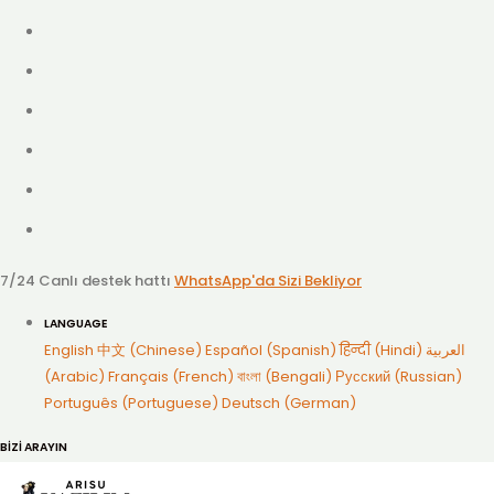
7/24 Canlı destek hattı
WhatsApp'da Sizi Bekliyor
LANGUAGE
English
中文 (Chinese)
Español (Spanish)
हिन्दी (Hindi)
العربية
(Arabic)
Français (French)
বাংলা (Bengali)
Русский (Russian)
Português (Portuguese)
Deutsch (German)
BİZİ ARAYIN