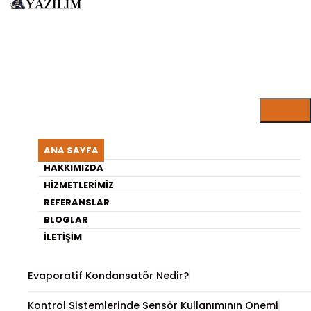
ARISU YAZILIM BLOG
30 Günlük Kasa Analizi ile
ANA SAYFA
Zarar Nerede Başlıyor?
HAKKIMIZDA
HIZMETLERIMIZ
REFERANSLAR
En Son Yayınlananlar
BLOGLAR
İLETIŞIM
Sosyal Medya Stratejisi Nasıl Hazırlanır
Evaporatif Kondansatör Nedir?
Kontrol Sistemlerinde Sensör Kullanımının Önemi