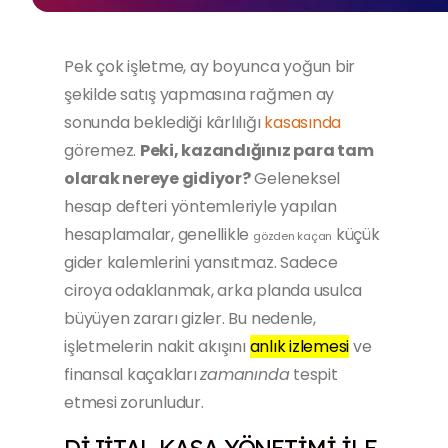
Pek çok işletme, ay boyunca yoğun bir
şekilde satış yapmasına rağmen ay
sonunda beklediği kârlılığı
kasasında
göremez.
Peki, kazandığınız para tam
olarak nereye gidiyor?
Geleneksel
hesap defteri yöntemleriyle yapılan
hesaplamalar, genellikle
küçük
gözden kaçan
gider kalemlerini yansıtmaz. Sadece
ciroya odaklanmak, arka planda usulca
büyüyen zararı gizler. Bu nedenle,
işletmelerin nakit akışını
anlık izlemesi
ve
finansal kaçakları
zamanında
tespit
etmesi zorunludur.