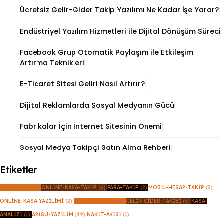
Ücretsiz Gelir-Gider Takip Yazılımı Ne Kadar İşe Yarar?
Endüstriyel Yazılım Hizmetleri ile Dijital Dönüşüm Süreci
Facebook Grup Otomatik Paylaşım ile Etkileşim
Artırma Teknikleri
E-Ticaret Sitesi Geliri Nasıl Artırır?
Dijital Reklamlarda Sosyal Medyanın Gücü
Fabrikalar İçin İnternet Sitesinin Önemi
Sosyal Medya Takipçi Satın Alma Rehberi
Etiketler
BENIMKASA
(4)
ONLINE-KASA-TAKIP
(6)
PARA-TAKIP
(2)
MOBIL-HESAP-TAKIP
(3)
ONLINE-KASA-YAZILIMI
(2)
HESAP-DEFTERI
(3)
GELIR-GIDER-TAKIBI
(6)
KASA-
ANALIZI
(1)
ARISU-YAZILIM
(49)
NAKIT-AKISI
(1)