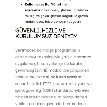
Kullanıcı ve Rol Yönetimi:
Admin/kullanıcı rolleri, işletme-içi telefon
tekilliği ve çoklu işletme bağları ile güvenli
mobil hesap takip deneyimi yaşayın.
GÜVENLI, HIZLI VE
KURULUMSUZ DENEYIM
BenimKasa, karmaşık programların
aksine PWA teknolojisiyle çalışır; cihazınıza
uygulama gibi saniyeler içinde kurulur,
çevrimdışı (sınırlı) modda bile çalışabilen
hafif ve hızlı bir
online kasa yazılımı
sunar. Üstelik HTTPS, oturum izolasyonu ve
içerik güvenliği (CSP) standartlarıyla
eski
tip defterlerin
aksine tüm hesap defteri
verileriniz daima güvendedir ve sadece