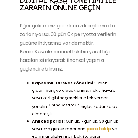
DIJITAL KASA YÖNETIMI ILE
ZARARIN ÖNÜNE GEÇIN
Eğer gelirleriniz giderlerinizi karşılamakta
zorlanıyorsa, 30 günlük periyotta verilerin
gücüne ihtiyacınız var demektir.
BenimKasa ile manuel takibin yarattığı
hataları sıfırlayarak finansal yapınızı
güçlendirebilirsiniz:
Kapsamlı Hareket Yönetimi:
Gelen,
giden, borç ve alacaklarınızı; nakit, havale
veya kart gibi seçeneklerle tek yerden
Online kasa takip
yönetin.
hiç bu kadar kolay
olmamıştı.
Anlık Raporlar:
Günlük, 7 günlük, 30 günlük
para takip
veya 365 günlük raporlarla
ve
eğilim analizlerini bir bakışta görün.