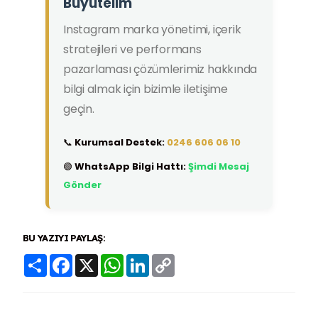
Büyütelim
Instagram marka yönetimi, içerik
stratejileri ve performans
pazarlaması çözümlerimiz hakkında
bilgi almak için bizimle iletişime
geçin.
📞
Kurumsal Destek:
0246 606 06 10
🟢
WhatsApp Bilgi Hattı:
Şimdi Mesaj
Gönder
BU YAZIYI PAYLAŞ:
Share
Facebook
X
WhatsApp
LinkedIn
Copy
Link