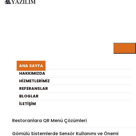
ARISU YAZILIM BLOG
Instagram Takipçi Nasıl
ANA SAYFA
Kazanılır?
HAKKIMIZDA
HIZMETLERIMIZ
REFERANSLAR
En Son Yayınlananlar
BLOGLAR
İLETIŞIM
Sosyal Medya Reklamları ile Hızlı Büyüme
Restoranlara QR Menü Çözümleri
Gömülü Sistemlerde Sensör Kullanımı ve Önemi