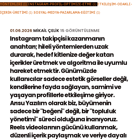
YÖNTEMLERI
(1)
INSTAGRAM-PROFIL-OPTIMIZE-ETME
(1)
ETKILEŞIM-ODAKLI-
İÇERIK-ÜRETIMI
(1)
SOSYAL-MEDYA-PAZARLAMA-EĞITIMI
(1)
01.06.2026
MIKAIL ÇELIK
15 GÖRÜNTÜLENME
Instagram takipçisi kazanmanın
anahtarı; hileli yöntemlerden uzak
durarak, hedef kitlenize değer katan
içerikler üretmek ve algoritma ile uyumlu
hareket etmektir. Günümüzde
kullanıcılar sadece estetik görseller değil,
kendilerine fayda sağlayan, samimi ve
yaşayan profillerle etkileşime giriyor.
Arısu Yazılım olarak biz, büyümenin
sadece bir "beğeni" değil, bir "topluluk
yönetimi" süreci olduğuna inanıyoruz.
Reels videolarının gücünü kullanmak,
düzenli içerik paylaşmak ve veriye dayalı