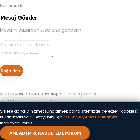
Hakkımızda
Mesaj Gönder
Mesajını yazarak hızlıca bize gönderin
Doğrudan Mesaj Gönder
©
2026
Arısu Yazılım Teknolojileri
Geleceği Kodlar
Gizlilik Politikası
Kullanım Şartları
Sizlere daha iyi hizmet sunabilmek adına sitemizde çerezler (cookies)
kullanılmaktadır. Detaylı bilgi için
Gizlilik ve Çerez Politikamızı
inceleyebilirsiniz.
ANLADIM & KABUL EDİYORUM