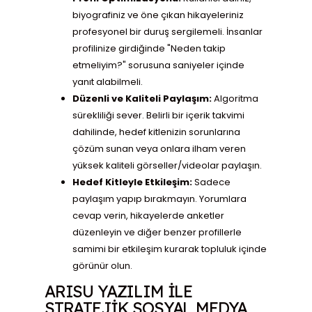
biyografiniz ve öne çıkan hikayeleriniz
profesyonel bir duruş sergilemeli. İnsanlar
profilinize girdiğinde "Neden takip
etmeliyim?" sorusuna saniyeler içinde
yanıt alabilmeli.
Düzenli ve Kaliteli Paylaşım:
Algoritma
sürekliliği sever. Belirli bir içerik takvimi
dahilinde, hedef kitlenizin sorunlarına
çözüm sunan veya onlara ilham veren
yüksek kaliteli görseller/videolar paylaşın.
Hedef Kitleyle Etkileşim:
Sadece
paylaşım yapıp bırakmayın. Yorumlara
cevap verin, hikayelerde anketler
düzenleyin ve diğer benzer profillerle
samimi bir etkileşim kurarak topluluk içinde
görünür olun.
ARISU YAZILIM ILE
STRATEJIK SOSYAL MEDYA