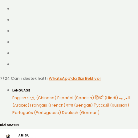
7/24 Canlı destek hattı
WhatsApp'da Sizi Bekliyor
LANGUAGE
English
中文 (Chinese)
Español (Spanish)
हिन्दी (Hindi)
العربية
(Arabic)
Français (French)
বাংলা (Bengali)
Русский (Russian)
Português (Portuguese)
Deutsch (German)
BİZİ ARAYIN