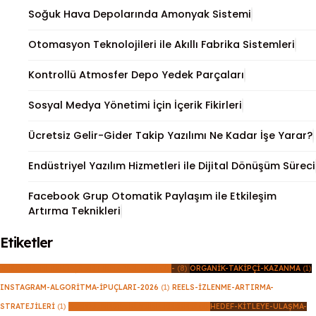
Soğuk Hava Depolarında Amonyak Sistemi
Otomasyon Teknolojileri ile Akıllı Fabrika Sistemleri
Kontrollü Atmosfer Depo Yedek Parçaları
Sosyal Medya Yönetimi İçin İçerik Fikirleri
Ücretsiz Gelir-Gider Takip Yazılımı Ne Kadar İşe Yarar?
Endüstriyel Yazılım Hizmetleri ile Dijital Dönüşüm Süreci
Facebook Grup Otomatik Paylaşım ile Etkileşim
Artırma Teknikleri
Etiketler
INSTAGRAM-TAKIPÇI-ARTIRMA-YOLLARI
(1)
-
(8)
ORGANIK-TAKIPÇI-KAZANMA
(1)
INSTAGRAM-ALGORITMA-İPUÇLARI-2026
(1)
REELS-İZLENME-ARTIRMA-
STRATEJILERI
(1)
SOSYAL-MEDYA-BÜYÜME-REHBERI
(1)
HEDEF-KITLEYE-ULAŞMA-