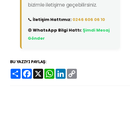
bizimle iletişime geçebilirsiniz.
📞
İletişim Hattımız:
0246 606 06 10
🟢
WhatsApp Bilgi Hattı:
Şimdi Mesaj
Gönder
BU YAZIYI PAYLAŞ:
Share
Facebook
X
WhatsApp
LinkedIn
Copy
Link