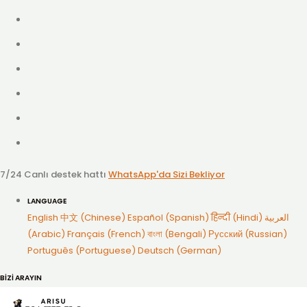
7/24 Canlı destek hattı
WhatsApp'da Sizi Bekliyor
LANGUAGE
English
中文 (Chinese)
Español (Spanish)
हिन्दी (Hindi)
العربية
(Arabic)
Français (French)
বাংলা (Bengali)
Русский (Russian)
Português (Portuguese)
Deutsch (German)
BİZİ ARAYIN