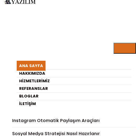
ARISU YAZILIM BLOG
Yazılım Kursu Balonu Patladı
ANA SAYFA
mı?
HAKKIMIZDA
HIZMETLERIMIZ
REFERANSLAR
En Son Yayınlananlar
BLOGLAR
İLETIŞIM
Gömülü Sistemlerde Sensör Kullanımı ve Önemi
Instagram Otomatik Paylaşım Araçları
Sosyal Medya Stratejisi Nasıl Hazırlanır