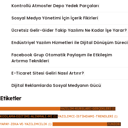
Kontrollü Atmosfer Depo Yedek Parçaları
Sosyal Medya Yönetimi İçin İçerik Fikirleri
Ücretsiz Gelir-Gider Takip Yazılımı Ne Kadar İşe Yarar?
Endüstriyel Yazılım Hizmetleri ile Dijital Dönüşüm Süreci
Facebook Grup Otomatik Paylaşım ile Etkileşim
Artırma Teknikleri
E-Ticaret Sitesi Geliri Nasıl Artırır?
Dijital Reklamlarda Sosyal Medyanın Gücü
Etiketler
YAZILIM-SEKTÖRÜ-GELECEĞI-2026
(1)
YAZILIM-KURSLARI-GERÇEKLERI
(1)
KODLAMA-EĞITIMI-ALINMALI-MI
(1)
YAZILIMCI-İSTIHDAMI-TRENDLERI
(1)
YAPAY-ZEKA-VE-YAZILIMCILIK
(1)
YAZILIMDA-KALITE-ODAKLILIK
(1)
JUNIOR-