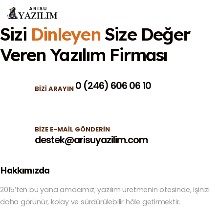
Sizi
Dinleyen
Size Değer
Veren
Yazılım Firması
0 (246) 606 06 10
BIZI ARAYIN
BIZE E-MAIL GÖNDERIN
destek@arisuyazilim.com
Hakkımızda
2015’ten bu yana amacımız; yazılım üretmenin ötesinde, işinizi
daha görünür, kolay ve sürdürülebilir hâle getirmektir.