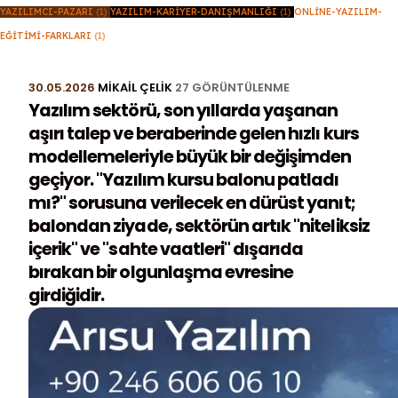
YAZILIMCI-PAZARI
(1)
YAZILIM-KARIYER-DANIŞMANLIĞI
(1)
ONLINE-YAZILIM-
EĞITIMI-FARKLARI
(1)
30.05.2026
MIKAIL ÇELIK
27 GÖRÜNTÜLENME
Yazılım sektörü, son yıllarda yaşanan
aşırı talep ve beraberinde gelen hızlı kurs
modellemeleriyle büyük bir değişimden
geçiyor. "Yazılım kursu balonu patladı
mı?" sorusuna verilecek en dürüst yanıt;
balondan ziyade, sektörün artık "niteliksiz
içerik" ve "sahte vaatleri" dışarıda
bırakan bir olgunlaşma evresine
girdiğidir.