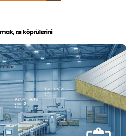
lmak, ısı köprülerini
anslar