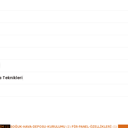
 Teknikleri
TIM
(1)
SOĞUK-HAVA-DEPOSU-KURULUMU
(2)
PIR-PANEL-ÖZELLIKLERI
(1)
KILI