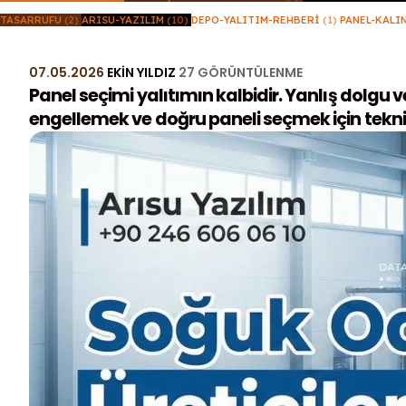
TASARRUFU
(2)
ARISU-YAZILIM
(10)
DEPO-YALITIM-REHBERI
(1)
PANEL-KALI
07.05.2026
EKIN YILDIZ
27 GÖRÜNTÜLENME
Panel seçimi yalıtımın kalbidir. Yanlış dolgu ve k
engellemek ve doğru paneli seçmek için teknik 