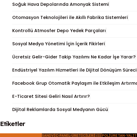
Soğuk Hava Depolarında Amonyak Sistemi
Otomasyon Teknolojileri ile Akıllı Fabrika Sistemleri
Kontrollü Atmosfer Depo Yedek Parçaları
Sosyal Medya Yönetimi İçin İçerik Fikirleri
Ücretsiz Gelir-Gider Takip Yazılımı Ne Kadar İşe Yarar?
Endüstriyel Yazılım Hizmetleri ile Dijital Dönüşüm Süreci
Facebook Grup Otomatik Paylaşım ile Etkileşim Artırma
E-Ticaret Sitesi Geliri Nasıl Artırır?
Dijital Reklamlarda Sosyal Medyanın Gücü
Etiketler
SOĞUK-ODA-PANELI
(1)
SANDVIÇ-PANEL-ÜRETICILERI
(1)
POLIÜRETAN-YALI