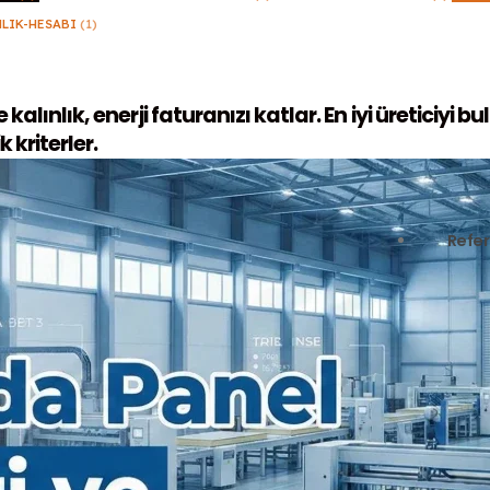
NLIK-HESABI
(1)
alınlık, enerji faturanızı katlar. En iyi üreticiyi bu
kriterler.
Refer