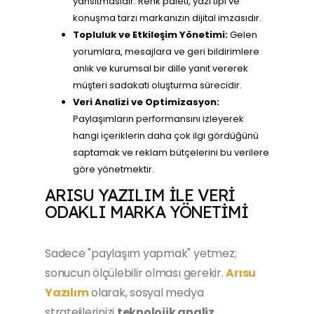
yansıtmasıdır. Renk paleti, yazı tipi ve
konuşma tarzı markanızın dijital imzasıdır.
Topluluk ve Etkileşim Yönetimi:
Gelen
yorumlara, mesajlara ve geri bildirimlere
anlık ve kurumsal bir dille yanıt vererek
müşteri sadakati oluşturma sürecidir.
Veri Analizi ve Optimizasyon:
Paylaşımların performansını izleyerek
hangi içeriklerin daha çok ilgi gördüğünü
saptamak ve reklam bütçelerini bu verilere
göre yönetmektir.
ARISU YAZILIM ILE VERI
ODAKLI MARKA YÖNETIMI
Sadece "paylaşım yapmak" yetmez;
sonucun ölçülebilir olması gerekir.
Arısu
Yazılım
olarak, sosyal medya
stratejilerinizi
teknolojik analiz