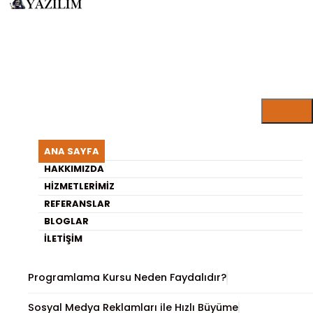
ARISU YAZILIM BLOG
Sosyal Medya Marka Yönetimi
ANA SAYFA
Nedir?
HAKKIMIZDA
HIZMETLERIMIZ
REFERANSLAR
En Son Yayınlananlar
BLOGLAR
İLETIŞIM
Etkili Sosyal Medya Kampanyası Oluşturma
Programlama Kursu Neden Faydalıdır?
Sosyal Medya Reklamları ile Hızlı Büyüme