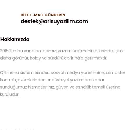
BIZE E-MAIL GÖNDERIN
destek@arisuyazilim.com
Hakkımızda
2015’ten bu yana amacımız; yazılım üretmenin ötesinde, işinizi
daha görünür, kolay ve sürdürülebilir hâle getirmektir.
QR menü sistemlerinden sosyal medya yönetimine, atmosfer
kontrol çözümlerinden endüstriyel yazılımlara kadar
sunduğumuz hizmetler; hız, güven ve esneklik temeli üzerine
kuruludur.