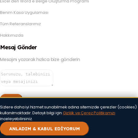
Excel'den Word'e Belge Oluşturma Programı
Benim Kasa Uygulaması
Tüm Referanslarımız
Hakkımızda
Mesaj Gönder
Mesajını yazarak hızlıca bize gönderin
Doğrudan Mesaj Gönder
Sizlere daha iyi hizmet sunabilmek adına sitemizde çerezler (cookies)
kullanılmaktadır. Detaylı bilgi için
Gizlilik ve Çerez Politikamızı
inceleyebilirsiniz.
©
2026
Arısu Yazılım Teknolojileri
Geleceği Kodlar
ANLADIM & KABUL EDİYORUM
Gizlilik Politikası
Kullanım Şartları