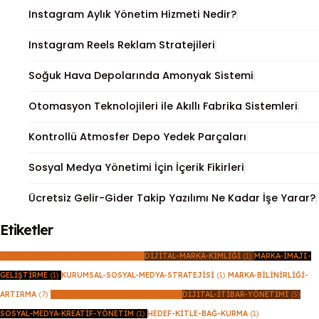
Instagram Aylık Yönetim Hizmeti Nedir?
Instagram Reels Reklam Stratejileri
Soğuk Hava Depolarında Amonyak Sistemi
Otomasyon Teknolojileri ile Akıllı Fabrika Sistemleri
Kontrollü Atmosfer Depo Yedek Parçaları
Sosyal Medya Yönetimi İçin İçerik Fikirleri
Ücretsiz Gelir-Gider Takip Yazılımı Ne Kadar İşe Yarar?
Etiketler
SOSYAL-MEDYA-MARKA-YÖNETIMI
(1)
DIJITAL-MARKA-KIMLIĞI
(1)
MARKA-İMAJI-
GELIŞTIRME
(1)
KURUMSAL-SOSYAL-MEDYA-STRATEJISI
(1)
MARKA-BILINIRLIĞI-
ARTIRMA
(7)
SOSYAL-MEDYA-İLETIŞIM-DILI
(1)
DIJITAL-İTIBAR-YÖNETIMI
(5)
SOSYAL-MEDYA-KREATIF-YÖNETIM
(1)
HEDEF-KITLE-BAĞ-KURMA
(1)