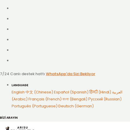
7/24 Canlı destek hattı
WhatsApp'da Sizi Bekliyor
LANGUAGE
English
中文 (Chinese)
Español (Spanish)
हिन्दी (Hindi)
العربية
(Arabic)
Français (French)
বাংলা (Bengali)
Русский (Russian)
Português (Portuguese)
Deutsch (German)
BİZİ ARAYIN